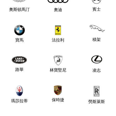
賓士
奧斯頓馬汀
奧迪
積架
法拉利
寶馬
路華
林寶堅尼
凌志
保時捷
瑪莎拉蒂
勞斯萊斯