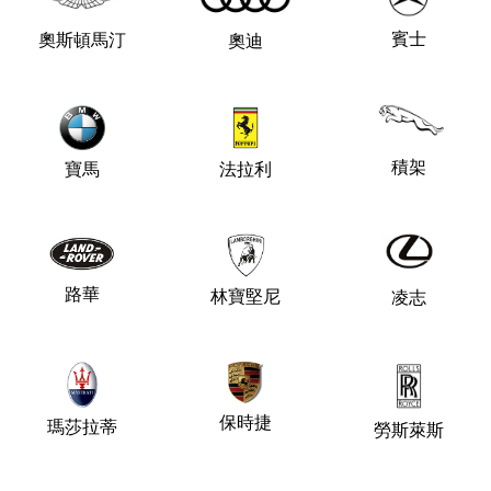
賓士
奧斯頓馬汀
奧迪
積架
法拉利
寶馬
路華
林寶堅尼
凌志
保時捷
瑪莎拉蒂
勞斯萊斯